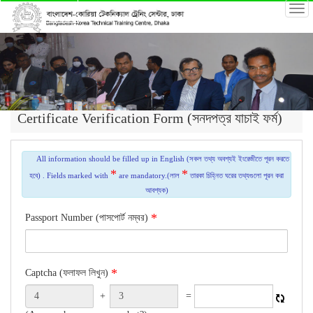
Certificate Verification Form (সনদপত্র যাচাই ফর্ম)
All information should be filled up in English (সকল তথ্য অবশ্যই ইংরেজীতে পূরন করতে
*
*
হবে) . Fields marked with
are mandatory.(লাল
তারকা চিহ্নিত ঘরের তথ্যগুলো পূরন করা
আবশ্যক)
Passport Number (পাসপোর্ট নম্বর)
Captcha (ফলাফল লিখুন)
+
=