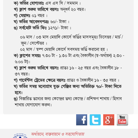
ক) ভর্তির যোগ্যতাঃ
এস এস সি / সমমান ।
খ) ক্লাশ শুরুর তারিখে বয়সঃ
অনূর্ধ্ব ২০ বছর।
গ) মেয়াদঃ
০১ বছর ।
ঘ) ভর্তির আবেদনপত্রঃ
৬০/- টাকা ।
ঙ) সর্বমোট ভর্তি ফিঃ
১২৭১/- টাকা ।
০৬ মাস / ০৩ মাস মেয়াদি কোর্সে ভর্তির মাসসমূহঃ ডিসেম্বর / মার্চ /
জুন / সেপ্টেম্বর ।
০২ মাস / স্বল্প মেয়াদি কোর্সে সবসময় ভর্তি করানো হয় ।
ক) ক্লাশের সময়ঃ
৭.৩০ টা - ১.৩০ টা এবং বৈকালীন (স্ব-অর্থায়ন) ২.৩০ -
৬.০০ টা)।
খ) ক্লাশ শুরুর তারিখে বয়সঃ
প্রাতঃ ১৬ - ২৫ বছর এবং বৈকালীন ১৮ -
৩৭ বছর।
গ) গার্মেন্টস ট্রেডের ক্ষেত্রে বয়সঃ
প্রাতঃ ও বৈকালীন ১৬ - ৩৫ বছর ।
ঘ) ভর্তির সময় মনোগ্রাম যুক্ত গেঞ্জির জন্য অতিরিক্ত ৭০/- টাকা দিতে
হবে।
ঙ্)
বিস্তারিত তথ্যের জন্য কেন্দ্রের তথ্য কেন্দ্রে / প্রশিক্ষণ শাখায় / হিসাব
শাখায় যোগাযোগ করুন।
অর্থায়নে, বাস্তবায়নে ও সহযোগিতায়