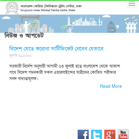
নিউজ ও আপডেট
বিদেশ যেতে করোনা সার্টিফিকেট নেবেন যেভাবে
জুলাই ২১,২০২০
সরকারী নির্দেশ অনুযায়ী আগামী ২৩ জুলাই হতে বাংলাদেশ থেকে আকাশ
পথে বিদেশ গমনকারী সকল এয়ারলাইন্সের যাত্রীদের কোভিড পরীক্ষার
সনদ বাধ্যতামূলক।
Read More