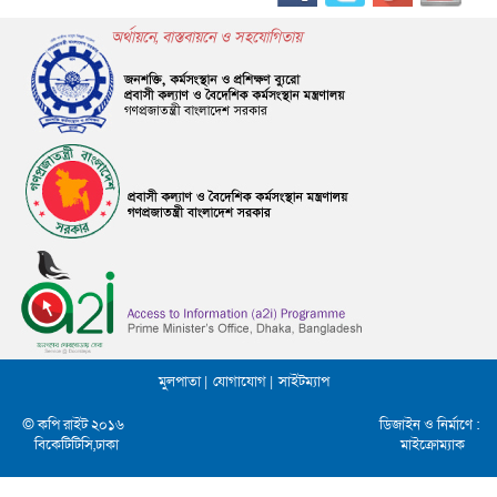
অর্থায়নে, বাস্তবায়নে ও সহযোগিতায়
মুলপাতা |
যোগাযোগ |
সাইটম্যাপ
© কপি রাইট ২০১৬
ডিজাইন ও নির্মাণে :
বিকেটিটিসি,ঢাকা
মাইক্রোম্যাক